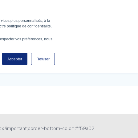
ABOUT
CONTACT US
rvices plus personnalisés, à la
tre politique de confidentialité.
e respecter vos préférences, nous
Accepter
Refuser
x !important;border-bottom-color: #f59a02