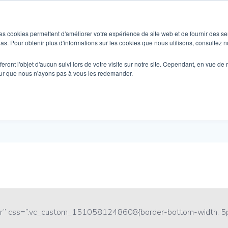
SOLUTIONS
WHO IS THIS FOR ?
es cookies permettent d'améliorer votre expérience de site web et de fournir des se
dias. Pour obtenir plus d'informations sur les cookies que nous utilisons, consultez no
eront l'objet d'aucun suivi lors de votre visite sur notre site. Cependant, en vue d
pour que nous n'ayons pas à vous les redemander.
Recruiting
nter” css=”.vc_custom_1510581248608{border-bottom-width: 5p