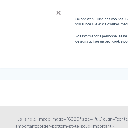
Skip
×
to
content
Ce site web utilise des cookies. C
fois sur ce site et via d'autres mé
Vos informations personnelles ne f
devrons utiliser un petit cookie 
[us_single_image image=”6329″ size=”full” align=”ce
!important;border-bottom-style: solid !important;}”]