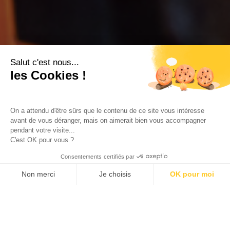
Salut c'est nous...
les Cookies !
On a attendu d'être sûrs que le contenu de ce site vous intéresse
avant de vous déranger, mais on aimerait bien vous accompagner
pendant votre visite...
C'est OK pour vous ?
Consentements certifiés par
Non merci
Je choisis
OK pour moi
Plateforme de Gestion du Consentement : Personnalisez vos Options
Axeptio consent
In the food and beverage industry, the
Notre plateforme vous permet d'adapter et de gérer vos paramètres de confid
margin of error is minimal.