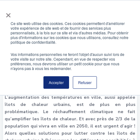
Aller
×
au
contenu
Ce site web utilise des cookies. Ces cookies permettent d'améliorer
votre expérience de site web et de fournir des services plus
Réchauffement climatique et îlots de chaleur
personnalisés, à la fois sur ce site et via d'autres médias. Pour obtenir
plus d'informations sur les cookies que nous utilisons, consultez notre
urbains : quelles solutions ?
politique de confidentialité.
Vos informations personnelles ne feront l'objet d'aucun suivi lors de
votre visite sur notre site. Cependant, en vue de respecter vos
préférences, nous devrons utiliser un petit cookie pour que nous
n'ayons pas à vous les redemander.
Accepter
Refuser
L’augmentation des températures en ville, aussi appelée
îlots de chaleur urbains, est de plus en plus
problématique. Le réchauffement climatique ne fait
qu’amplifier les îlots de chaleur. Et avec près de 2/3 de la
population qui vivra en ville en 2050, il est urgent d’agir !
Alors quelles solutions pour lutter contre les îlots de