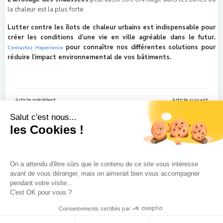
la chaleur est la plus forte.
Lutter contre les îlots de chaleur urbains est indispensable pour
créer les conditions d’une vie en ville agréable dans le futur.
pour connaître nos différentes solutions pour
Contactez Hxperience
réduire l’impact environnemental de vos bâtiments.
Navigation
Navigation
Article précédent
Article suivant
de
de
Salut c'est nous...
l’article
l’article
les Cookies !
On a attendu d'être sûrs que le contenu de ce site vous intéresse
avant de vous déranger, mais on aimerait bien vous accompagner
pendant votre visite...
C'est OK pour vous ?
© 2026 Hxperience.
Consentements certifiés par