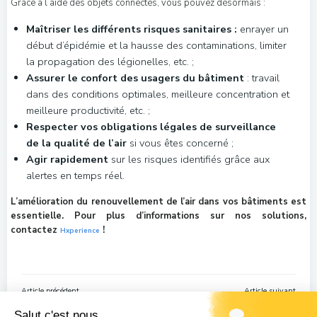
Grâce à l’aide des objets connectés, vous pouvez désormais :
Maîtriser les différents risques sanitaires :
enrayer un
début d’épidémie et la hausse des contaminations, limiter
la propagation des légionelles, etc. ;
Assurer le confort des usagers du bâtiment
: travail
dans des conditions optimales, meilleure concentration et
meilleure productivité, etc. ;
Respecter vos obligations légales
de surveillance
de la qualité de l’air
si vous êtes concerné ;
Agir rapidement
sur les risques identifiés grâce aux
alertes en temps réel.
L’amélioration du renouvellement de l’air dans vos bâtiments est
essentielle. Pour plus d’informations sur nos solutions,
contactez
!
Hxperience
Navigation
Navigation
Article précédent
Article suivant
de
de
Salut c'est nous...