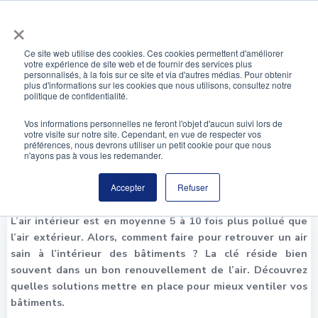
Aller
×
au
contenu
Ce site web utilise des cookies. Ces cookies permettent d'améliorer
votre expérience de site web et de fournir des services plus
Renouvellement de l’air, le parent pauvre du
personnalisés, à la fois sur ce site et via d'autres médias. Pour obtenir
plus d'informations sur les cookies que nous utilisons, consultez notre
bâtiment
politique de confidentialité.
Vos informations personnelles ne feront l'objet d'aucun suivi lors de
votre visite sur notre site. Cependant, en vue de respecter vos
préférences, nous devrons utiliser un petit cookie pour que nous
n'ayons pas à vous les redemander.
Accepter
Refuser
L’air intérieur est en moyenne 5 à 10 fois plus pollué que
l’air extérieur. Alors, comment faire pour retrouver un air
sain à l’intérieur des bâtiments ? La clé réside bien
souvent dans un bon renouvellement de l’air. Découvrez
quelles solutions mettre en place pour mieux ventiler vos
bâtiments.