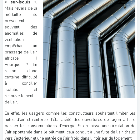
« sur-isolés »
.
Mais revers de la
médaille, ils
présentent
souvent des
anomalies de
ventilation
empêchant un
brassage de l’air
efficace !
Pourquoi ? En
raison d’une
certaine difficulté
à concilier
isolation et
renouvellement
de l’air.
En effet, les usagers comme les constructeurs souhaitent limiter les
fuites d’air et renforcer l’étanchéité des ouvertures de façon à faire
baisser les consommations d’énergie. Si on laisse une circulation de
l’air spontanée dans le bâtiment, cela conduit à une fuite de l’air chaud
vers l’extérieur et une entrée de l’air froid dans l’intérieur du logement.