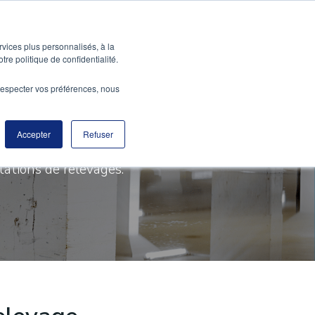
À PROPOS
CONTACT
rvices plus personnalisés, à la
tre politique de confidentialité.
e respecter vos préférences, nous
vage
Accepter
Refuser
tations de relevages.