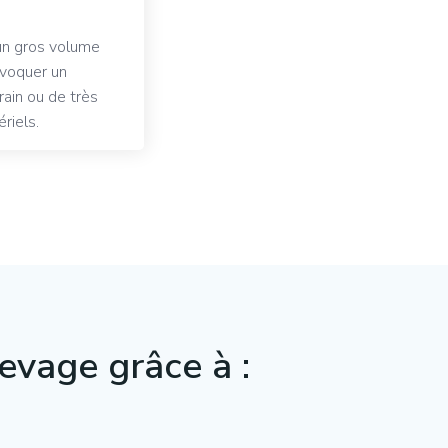
un gros volume
ovoquer un
rain ou de très
riels.
evage grâce à :