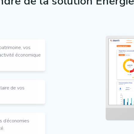
ndre de la solution Énergie
patrimoine, vos
 activité économique
claire de vos
ces d’économies
té.