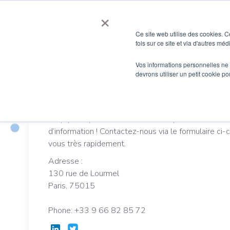
Aller
×
au
contenu
Ce site web utilise des cookies. C
fois sur ce site et via d'autres mé
Vos informations personnelles ne f
devrons utiliser un petit cookie 
Contactez-nous
L’équipe Hxperience est ravie de répondre à tout
d’information ! Contactez-nous via le formulaire ci
vous très rapidement.
Adresse :
130 rue de Lourmel
Paris, 75015
Phone: +33 9 66 82 85 72