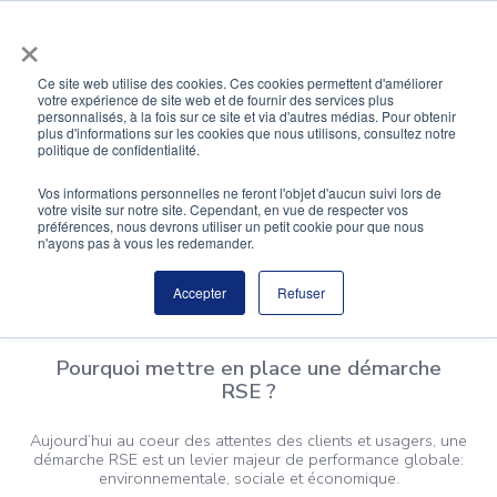
Aller
×
au
contenu
Ce site web utilise des cookies. Ces cookies permettent d'améliorer
votre expérience de site web et de fournir des services plus
personnalisés, à la fois sur ce site et via d'autres médias. Pour obtenir
plus d'informations sur les cookies que nous utilisons, consultez notre
RSE
politique de confidentialité.
Vos informations personnelles ne feront l'objet d'aucun suivi lors de
Un meilleur impact sur l'environnement grâce à des
votre visite sur notre site. Cependant, en vue de respecter vos
bâtiments plus durables.
préférences, nous devrons utiliser un petit cookie pour que nous
n'ayons pas à vous les redemander.
Accepter
Refuser
Pourquoi mettre en place une démarche
RSE ?
Aujourd’hui au coeur des attentes des clients et usagers, une
démarche RSE est un levier majeur de performance globale:
environnementale, sociale et économique.