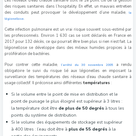
Les réseaux d’eau chaude sanitaire sont le 2e point clé de la gestion
des risques sanitaires dans l’hospitality. En effet, un mauvais entretien
des conduits peut provoquer le développement d’une maladie,
la
légionellose.
Cette infection pulmonaire est un vrai risque souvent sous-estimé par
les professionnels. Environ 1 630 cas se sont déclarés en France en
2017 pour 132 décès, ce qui pourrait être bien plus si rien n’est fait. La
légionellose se développe dans des milieux humides propices à la
prolifération de bactéries.
Pour contrer cette maladie,
a rendu
l’arrêté du 30 novembre 2005
obligatoire le suivi du risque lié aux légionelles en imposant la
surveillance des températures des réseaux d’eau chaude sanitaire à
usage collectif. Il préconise ainsi différentes
températures
:
Si le volume entre le point de mise en distribution et le
point de puisage le plus éloigné est supérieur à 3 litres :
la température doit être
de plus de 50 degrés
à tous les
points du système de distribution.
Si le volume des équipements de stockage est supérieur
à 400 litres : l’eau doit être à
plus de 55 degrés
à la
sortie des équipements.