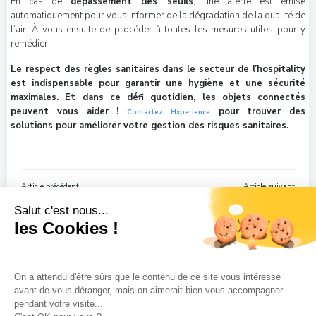
En cas de
dépassement des seuils
, une alerte est émise
automatiquement pour vous informer de la dégradation de la qualité de
l’air. À vous ensuite de procéder à toutes les mesures utiles pour y
remédier.
Le respect des règles sanitaires dans le secteur de l’hospitality
est indispensable pour garantir une hygiène et une sécurité
maximales. Et dans ce défi quotidien, les objets connectés
peuvent vous aider !
pour trouver des
Contactez Hxperience
solutions pour améliorer votre gestion des risques sanitaires.
Navigation
Navigation
Article précédent
Article suivant
de
de
l’article
l’article
Salut c'est nous...
les Cookies !
On a attendu d'être sûrs que le contenu de ce site vous intéresse
avant de vous déranger, mais on aimerait bien vous accompagner
pendant votre visite...