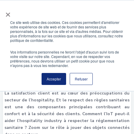
Aller
×
au
contenu
Ce site web utilise des cookies. Ces cookies permettent d'améliorer
votre expérience de site web et de fournir des services plus
Hospitality et règles sanitaires : quel rôle pour
personnalisés, à la fois sur ce site et via d'autres médias. Pour obtenir
plus d'informations sur les cookies que nous utilisons, consultez notre
l’IoT ?
politique de confidentialité.
Vos informations personnelles ne feront l'objet d'aucun suivi lors de
votre visite sur notre site. Cependant, en vue de respecter vos
préférences, nous devrons utiliser un petit cookie pour que nous
n'ayons pas à vous les redemander.
Accepter
Refuser
La satisfaction client est au cœur des préoccupations du
secteur de l’hospitality. Et le respect des règles sanitaires
est une des composantes principales contribuant au
confort et à la sécurité des clients. Comment l’IoT peut-il
aider l’hospitality industry à respecter la réglementation
sanitaire ? Zoom sur le rôle à jouer des objets connectés