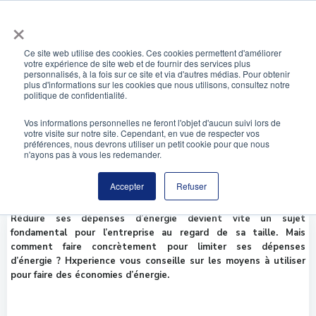
Aller
×
au
contenu
Ce site web utilise des cookies. Ces cookies permettent d'améliorer
votre expérience de site web et de fournir des services plus
Économie d’énergie en entreprise : Comment
personnalisés, à la fois sur ce site et via d'autres médias. Pour obtenir
plus d'informations sur les cookies que nous utilisons, consultez notre
réduire la consommation de vos équipements ?
politique de confidentialité.
Vos informations personnelles ne feront l'objet d'aucun suivi lors de
votre visite sur notre site. Cependant, en vue de respecter vos
préférences, nous devrons utiliser un petit cookie pour que nous
n'ayons pas à vous les redemander.
Accepter
Refuser
Réduire ses dépenses d’énergie devient vite un sujet
fondamental pour l’entreprise au regard de sa taille. Mais
comment faire concrètement pour limiter ses dépenses
d’énergie ? Hxperience vous conseille sur les moyens à utiliser
pour faire des économies d’énergie.