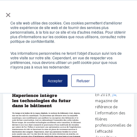
Aller
×
au
contenu
Ce site web utilise des cookies. Ces cookies permettent d'améliorer
votre expérience de site web et de fournir des services plus
personnalisés, à la fois sur ce site et via d'autres médias. Pour obtenir
Portrait de Hxperience dans le magazine J3e
plus d'informations sur les cookies que nous utilisons, consultez notre
politique de confidentialité.
Vos informations personnelles ne feront l'objet d'aucun suivi lors de
votre visite sur notre site. Cependant, en vue de respecter vos
préférences, nous devrons utiliser un petit cookie pour que nous
n'ayons pas à vous les redemander.
Accepter
Refuser
En 2019,
,
j3e
magazine de
référence de
l’information des
filières
professionnelles de
l’efficacité