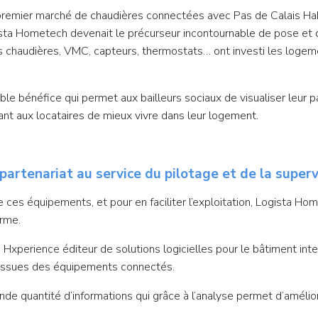
remier marché de chaudières connectées avec Pas de Calais Habit
ta Hometech devenait le précurseur incontournable de pose et
es chaudières, VMC, capteurs, thermostats… ont investi les log
le bénéfice qui permet aux bailleurs sociaux de visualiser leur pa
nt aux locataires de mieux vivre dans leur logement.
artenariat au service du pilotage et de la superv
n de ces équipements, et pour en faciliter l’exploitation, Logista
rme.
perience éditeur de solutions logicielles pour le bâtiment intel
s issues des équipements connectés.
e quantité d’informations qui grâce à l’analyse permet d’amélio