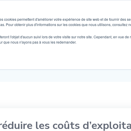
SOLUTIONS
BÂTIMENTS & CAS D’USAGES
es cookies permettent d'améliorer votre expérience de site web et de fournir des se
dias. Pour obtenir plus d'informations sur les cookies que nous utilisons, consultez no
eront l'objet d'aucun suivi lors de votre visite sur notre site. Cependant, en vue d
intelligentes au service de
pour que nous n'ayons pas à vous les redemander.
et du facility management
 réduire les coûts d’exploit