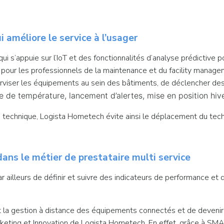
améliore le service à l’usager
 s’appuie sur l’IoT et des fonctionnalités d’analyse prédictive po
pour les professionnels de la maintenance et du facility managem
iser les équipements au sein des bâtiments, de déclencher des al
e de température, lancement d’alertes, mise en position hi
ne technique, Logista Hometech évite ainsi le déplacement du tech
dans le métier de prestataire multi service
r ailleurs de définir et suivre des indicateurs de performance 
 la gestion à distance des équipements connectés et de devenir 
rketing et Innovation de Logista Hometech. En effet, grâce à SM