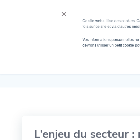
Aller
×
au
contenu
Ce site web utilise des cookies. C
fois sur ce site et via d'autres mé
Vos informations personnelles ne f
Les solutions 
devrons utiliser un petit cookie 
L’enjeu du secteur :