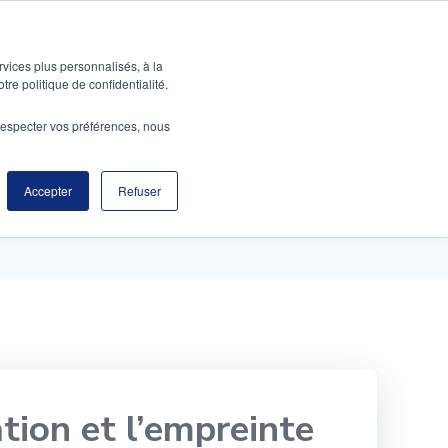
À PROPOS
CONTACT
rvices plus personnalisés, à la
tre politique de confidentialité.
e respecter vos préférences, nous
 la maintenance
Accepter
Refuser
ation et l’empreinte