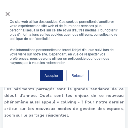
Aller
×
au
contenu
Ce site web utilise des cookies. Ces cookies permettent d'améliorer
votre expérience de site web et de fournir des services plus
Les nouveaux modes de gestion des espaces :
personnalisés, à la fois sur ce site et via d'autres médias. Pour obtenir
plus d'informations sur les cookies que nous utilisons, consultez notre
le partage résidentiel
politique de confidentialité.
Vos informations personnelles ne feront l'objet d'aucun suivi lors de
votre visite sur notre site. Cependant, en vue de respecter vos
préférences, nous devrons utiliser un petit cookie pour que nous
n'ayons pas à vous les redemander.
Accepter
Refuser
Les bâtiments partagés sont la grande tendance de ce
début d’année. Quels sont les enjeux de ce nouveau
phénomène aussi appelé « coliving » ? Pour notre dernier
article sur les nouveaux modes de gestion des espaces,
zoom sur le partage résidentiel.