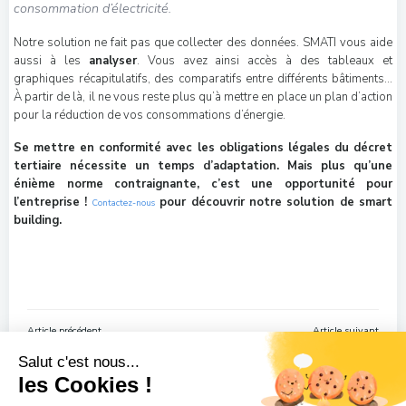
consommation d’électricité.
Notre solution ne fait pas que collecter des données. SMATI vous aide
aussi à les
analyser
. Vous avez ainsi accès à des tableaux et
graphiques récapitulatifs, des comparatifs entre différents bâtiments…
À partir de là, il ne vous reste plus qu’à mettre en place un plan d’action
pour la réduction de vos consommations d’énergie.
Se mettre en conformité avec les obligations légales du décret
tertiaire nécessite un temps d’adaptation. Mais plus qu’une
énième norme contraignante, c’est une opportunité pour
l’entreprise !
pour découvrir notre solution de smart
Contactez-nous
building.
Navigation
Navigation
Article précédent
Article suivant
de
de
Salut c'est nous...
l’article
l’article
les Cookies !