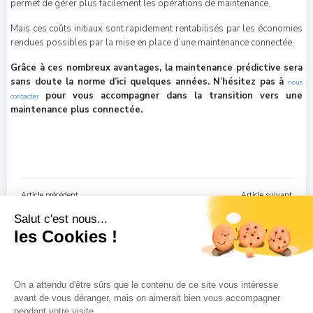
permet de gérer plus facilement les opérations de maintenance.
Mais ces coûts initiaux sont rapidement rentabilisés par les économies
rendues possibles par la mise en place d’une maintenance connectée.
Grâce à ces nombreux avantages, la maintenance prédictive sera
sans doute la norme d’ici quelques années. N’hésitez pas à
nous
pour vous accompagner dans la transition vers une
contacter
maintenance plus connectée.
Navigation
Navigation
Article précédent
Article suivant
de
de
l’article
l’article
Salut c'est nous...
les Cookies !
On a attendu d'être sûrs que le contenu de ce site vous intéresse
avant de vous déranger, mais on aimerait bien vous accompagner
pendant votre visite...