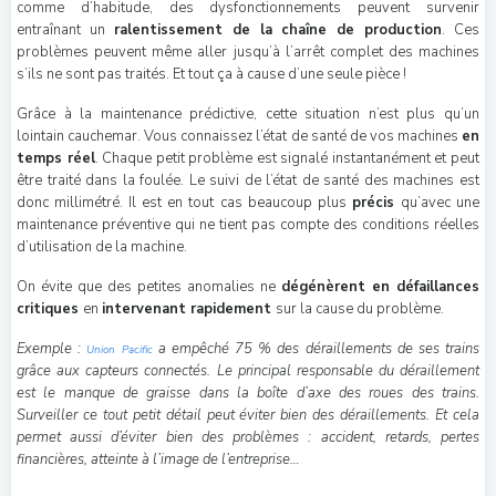
comme d’habitude, des dysfonctionnements peuvent survenir
entraînant un
ralentissement de la chaîne de production
. Ces
problèmes peuvent même aller jusqu’à l’arrêt complet des machines
s’ils ne sont pas traités. Et tout ça à cause d’une seule pièce !
Grâce à la maintenance prédictive, cette situation n’est plus qu’un
lointain cauchemar. Vous connaissez l’état de santé de vos machines
en
temps réel
. Chaque petit problème est signalé instantanément et peut
être traité dans la foulée. Le suivi de l’état de santé des machines est
donc millimétré. Il est en tout cas beaucoup plus
précis
qu’avec une
maintenance préventive qui ne tient pas compte des conditions réelles
d’utilisation de la machine.
On évite que des petites anomalies ne
dégénèrent en défaillances
critiques
en
intervenant rapidement
sur la cause du problème.
Exemple :
a empêché 75 % des déraillements de ses trains
Union Pacific
grâce aux capteurs connectés. Le principal responsable du déraillement
est le manque de graisse dans la boîte d’axe des roues des trains.
Surveiller ce tout petit détail peut éviter bien des déraillements. Et cela
permet aussi d’éviter bien des problèmes : accident, retards, pertes
financières, atteinte à l’image de l’entreprise…