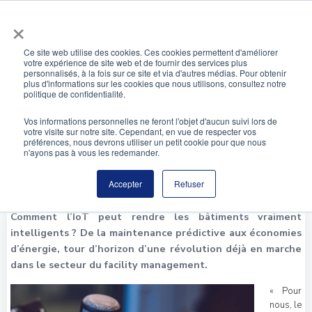
Aller
×
au
contenu
Ce site web utilise des cookies. Ces cookies permettent d'améliorer
votre expérience de site web et de fournir des services plus
Spie témoigne auprès d’Hxpérience sur l’avenir
personnalisés, à la fois sur ce site et via d'autres médias. Pour obtenir
plus d'informations sur les cookies que nous utilisons, consultez notre
du bâtiment connecté !
politique de confidentialité.
Vos informations personnelles ne feront l'objet d'aucun suivi lors de
votre visite sur notre site. Cependant, en vue de respecter vos
préférences, nous devrons utiliser un petit cookie pour que nous
n'ayons pas à vous les redemander.
Accepter
Refuser
Comment l’IoT peut rendre les bâtiments vraiment
intelligents ? De la maintenance prédictive aux économies
d’énergie, tour d’horizon d’une révolution déjà en marche
dans le secteur du
facility management
.
«
Pour
nous, le