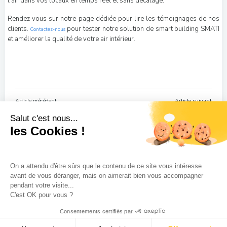
l’air dans vos locaux en temps réel et sans décalage.
Rendez-vous sur notre page dédiée pour lire les témoignages de nos
clients.
pour tester notre solution de smart building SMATI
Contactez-nous
et améliorer la qualité de votre air intérieur.
Navigation
Navigation
Article précédent
Article suivant
de
de
Salut c'est nous...
l’article
l’article
les Cookies !
On a attendu d'être sûrs que le contenu de ce site vous intéresse
avant de vous déranger, mais on aimerait bien vous accompagner
pendant votre visite...
C'est OK pour vous ?
© 2026 Hxperience.
Consentements certifiés par