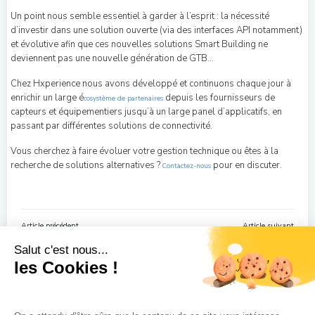
Un point nous semble essentiel à garder à l’esprit : la nécessité
d’investir dans une solution ouverte (via des interfaces API notamment)
et évolutive afin que ces nouvelles solutions Smart Building ne
deviennent pas une nouvelle génération de GTB…
Chez Hxperience nous avons développé et continuons chaque jour à
enrichir un large é
depuis les fournisseurs de
cosystème de partenaires
capteurs et équipementiers jusqu’à un large panel d’applicatifs, en
passant par différentes solutions de connectivité.
Vous cherchez à faire évoluer votre gestion technique ou êtes à la
recherche de solutions alternatives ?
pour en discuter.
Contactez-nous
Navigation
Navigation
Article précédent
Article suivant
de
de
Salut c'est nous...
l’article
l’article
les Cookies !