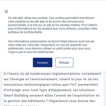
Aller
×
au
contenu
Ce site web utilise des cookies. Ces cookies permettent d'améliorer
votre expérience de site web et de fournir des services plus
Les solutions Smart Building basées sur l’IoT
personnalisés, à la fois sur ce site et via d'autres médias. Pour obtenir
sont elle l’avenir de la gestion technique des
plus d'informations sur les cookies que nous utilisons, consultez notre
politique de confidentialité.
bâtiments ?
Vos informations personnelles ne feront l'objet d'aucun suivi lors de
votre visite sur notre site. Cependant, en vue de respecter vos
préférences, nous devrons utiliser un petit cookie pour que nous
n'ayons pas à vous les redemander.
Accepter
Refuser
A l’heure où de nombreuses réglementations, notamment
sur l’énergie et l’environnement, voient le jour et où les
innovations technologiques telles que l’IoT permettent
d’interagir avec tout type d’équipement, les solutions
Smart Building seraient-elles l’avenir de l’exploitation et
la gestion des bâtiments ? Hxperience vous donne des