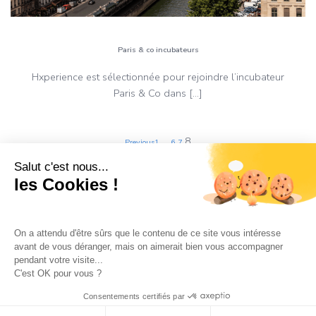
Paris & co incubateurs
Hxperience est sélectionnée pour rejoindre l’incubateur
Paris & Co dans […]
Posts
Posts
Page
Page
Page
Page
…
8
Previous
1
6
7
navigation
navigation
Salut c'est nous...
les Cookies !
On a attendu d'être sûrs que le contenu de ce site vous intéresse
avant de vous déranger, mais on aimerait bien vous accompagner
pendant votre visite...
C'est OK pour vous ?
© 2026 Hxperience.
Consentements certifiés par